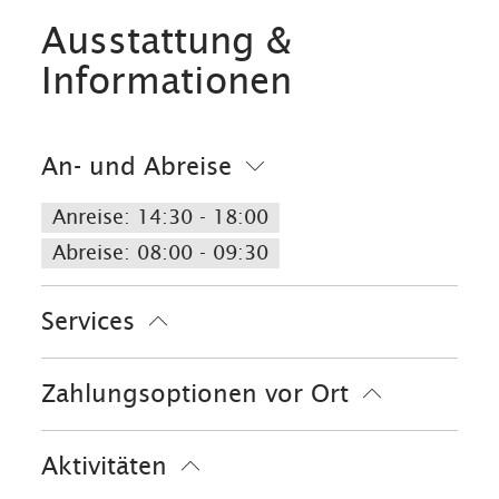
Ausstattung &
Informationen
An- und Abreise
Anreise: 14:30 - 18:00
Abreise: 08:00 - 09:30
Services
Nahverkehr in der Nähe
Zahlungsoptionen vor Ort
kostenloser Parkplatz
Allergikerfreundliche Zimmer verfügbar
Ausschließlich Barzahlung
Aktivitäten
Behindertenfreundlich