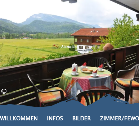
Zum
Zur
Zum
Inhalt
Suche
Footer
Alpenglühn
©
WILLKOMMEN
INFOS
BILDER
ZIMMER/FEW