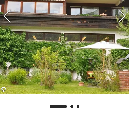
kostenlose Leistungen zu erhalten, wie
z.B. freien Eintritt im Freibad Reit im
Winkl und im Waldschwimmbad
Kössen.
©