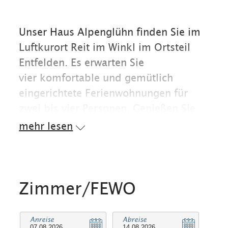
Unser Haus Alpenglühn finden Sie im
Luftkurort Reit im Winkl im Ortsteil
Entfelden. Es erwarten Sie
vier komfortable und gemütlich
eingerichtete Ferienwohnungen für
zwei bis vier Personen. Genießen Sie
den traumhaften
mehr lesen
Gebirgspanoramablick und tanken Sie
hier Energie in gesunder Bergluft und
verbringen Sie die herrlichen
Sonnentage auf dem großen Balkon
Zimmer/FEWO
oder im Garten.
Anreise
Abreise
Urlaub in unserem kinderfreundlichen