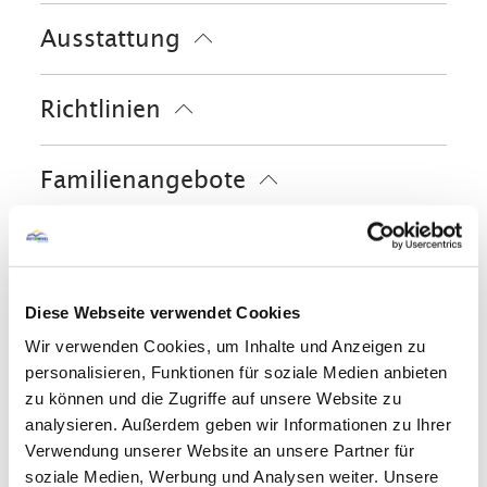
Behindertengerechte Parkplätze
Fahrradtouren
Ausstattung
Fahrradparkplätze
Golfplatz (Entfernung max. 3 km)
Feuerlöscher in der Unterkunft
Langlaufen
Minigolf
Radfahren
Skiaufbewahrung
Richtlinien
Parkplatz am Haus
Reiten
Skifahren
Tennisplatz
kostenloses W-LAN (in der gesamten
Unterkunft)
Touren zu Fuß
Wandern
Haustiere nicht erlaubt
Familienangebote
Kinder willkommen
Nichtraucherunterkunft (Alle
Brettspiele/Puzzle
öffentlichen und privaten Bereiche sind
Radfahren
Bücher, DVDs, Musik für Kinder
Nichtraucherzonen)
Kostenfreies Babybett von 0-2 Jahren
Fahrradgarage abschließbar
Diese Webseite verwendet Cookies
In der Nähe
Schlittenverleih
Ladestation für E-Bikes
Wir verwenden Cookies, um Inhalte und Anzeigen zu
Bahnhof
Tourist Information
personalisieren, Funktionen für soziale Medien anbieten
Gemeinschaftsbereiche
zu können und die Zugriffe auf unsere Website zu
analysieren. Außerdem geben wir Informationen zu Ihrer
Bibliothek
Garten
Grillmöglichkeit
Verwendung unserer Website an unsere Partner für
Skifahren
Liegewiese
Sonnenschirme
soziale Medien, Werbung und Analysen weiter. Unsere