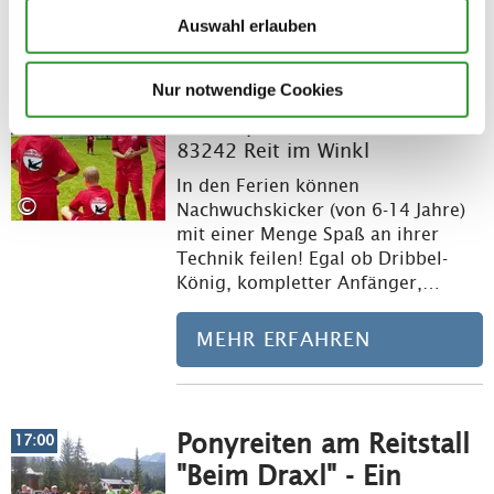
Auswahl erlauben
Fußballcamp
Meh
10:00
Nur notwendige Cookies
Fußballplatz
83242 Reit im Winkl
In den Ferien können
©
Nachwuchskicker (von 6-14 Jahre)
mit einer Menge Spaß an ihrer
Technik feilen! Egal ob Dribbel-
König, kompletter Anfänger,…
MEHR ERFAHREN
Ponyreiten am Reitstall
Meh
17:00
"Beim Draxl" - Ein