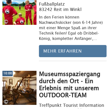
Fußballplatz
83242 Reit im Winkl
In den Ferien können
©
Nachwuchskicker (von 6-14 Jahre)
mit einer Menge Spaß an ihrer
Technik feilen! Egal ob Dribbel-
König, kompletter Anfänger,…
MEHR ERFAHREN
Museumsspaziergang
Meh
10:00
durch den Ort - Ein
Erlebnis mit unserem
OUTDOOR-TEAM
©
Treffpunkt Tourist Information