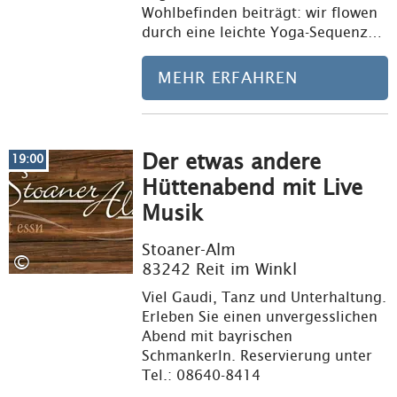
Wohlbefinden beiträgt: wir flowen
durch eine leichte Yoga-Sequenz…
MEHR ERFAHREN
Der etwas andere
Meh
19:00
Hüttenabend mit Live
Musik
Stoaner-Alm
©
83242 Reit im Winkl
Viel Gaudi, Tanz und Unterhaltung.
Erleben Sie einen unvergesslichen
Abend mit bayrischen
Schmankerln. Reservierung unter
Tel.: 08640-8414