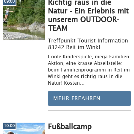
Richtig raus in die
09:00
Natur - Ein Erlebnis mit
unserem OUTDOOR-
TEAM
©
Treffpunkt Tourist Information
83242 Reit im Winkl
Coole Kinderspiele, mega Familien-
Aktion, eine krasse Abseilstelle:
beim Familienprogramm in Reit im
Winkl geht es richtig raus in die
Natur! Kosten…
MEHR ERFAHREN
Fußballcamp
Meh
10:00