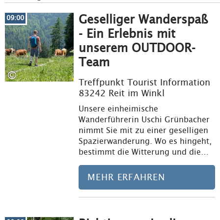
Geselliger Wanderspaß
Meh
09:00
- Ein Erlebnis mit
unserem OUTDOOR-
Team
©
Treffpunkt Tourist Information
83242 Reit im Winkl
Unsere einheimische
Wanderführerin Uschi Grünbacher
nimmt Sie mit zu einer geselligen
Spazierwanderung. Wo es hingeht,
bestimmt die Witterung und die…
MEHR ERFAHREN
Meh