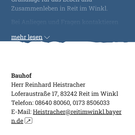
Zusammenleben in Reit im Winkl.
Bei Anliegen und Fragen kontaktieren
Sie gerne die genannten
mehr lesen
Ansprechpartnerinnen und
Ansprechpartner.
Bauhof
Herr Reinhard Heistracher
Loferaustraße 17, 83242 Reit im Winkl
Telefon: 08640 80060, 0173 8506033
E-Mail:
Heistracher@reitimwinkl.bayer
n.de
↗