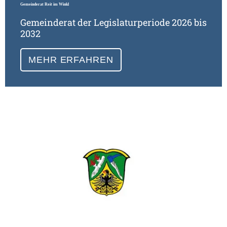
Gemeinderat Reit im Winkl
Gemeinderat der Legislaturperiode 2026 bis
2032
MEHR ERFAHREN
Wei