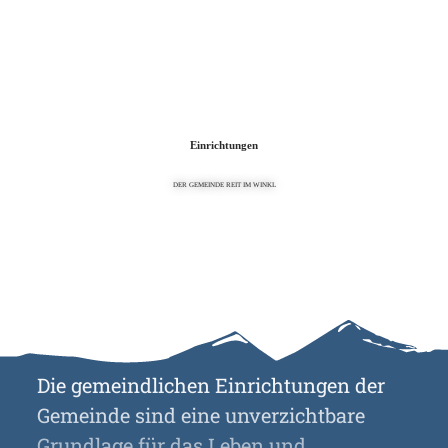
Zum
Zur
Zum
Inhalt
Suche
Footer
Einrichtungen
DER GEMEINDE REIT IM WINKL
Die gemeindlichen Einrichtungen der
Gemeinde sind eine unverzichtbare
Grundlage für das Leben und