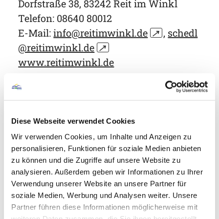
Dorfstraße 38, 83242 Reit im Winkl
Telefon: 08640 80012
E-Mail:
info@reitimwinkl.de
↗
,
schedl
@reitimwinkl.de
↗
www.reitimwinkl.de
Freibad Reit im Winkl
Doreen Zuck
Diese Webseite verwendet Cookies
Schwimmbadstr. 15, 83242 Reit im
Wir verwenden Cookies, um Inhalte und Anzeigen zu
Winkl
personalisieren, Funktionen für soziale Medien anbieten
Telefon: 08640 8355
zu können und die Zugriffe auf unsere Website zu
E-mail:
info@freibad-reitimwinkl.de
↗
analysieren. Außerdem geben wir Informationen zu Ihrer
Verwendung unserer Website an unsere Partner für
https://www.freibad-reitimwinkl.de
↗
soziale Medien, Werbung und Analysen weiter. Unsere
Partner führen diese Informationen möglicherweise mit
weiteren Daten zusammen, die Sie ihnen bereitgestellt