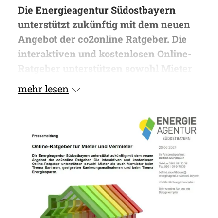
Die Energieagentur Südostbayern
unterstützt zukünftig mit dem neuen
Angebot der co2online Ratgeber. Die
interaktiven und kostenlosen Online-
Ratgeber unterstützen sowohl Mieter
als auch Vermieter beim Thema
mehr lesen
Sanieren, geeigneten
Sanierungsmaßnahmen und beim
Thema Energiesparen.
Das Beratungs-Angebot der
Energieagentur wird online erweitert.
Sowohl Mieter als auch Vermieter
finden zukünftig auf der Website den
passenden Online-Ratgeber für ihr