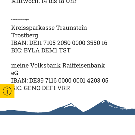
Mittwoch: 14 bis 18 Uhr
Bankverbindungen
Kreissparkasse Traunstein-
Trostberg
IBAN: DE11 7105 2050 0000 3550 16
BIC: BYLA DEM1 TST
meine Volksbank Raiffeisenbank
eG
IBAN: DE39 7116 0000 0001 4203 05
BIC: GENO DEF1 VRR
Gut zu wissen
Erklärung zur
Tourist Info
Kontakt
Barrierefreihe