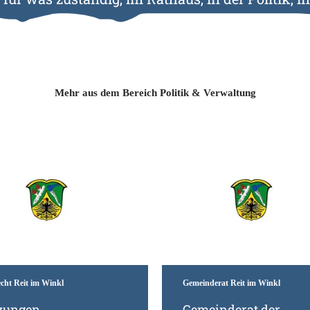
Ukraine-
Hilfe
Mehr aus dem Bereich Politik & Verwaltung
Mehr erfahren
echt Reit im Winkl
Gemeinderat Reit im Winkl
zungen,
Gemeinderat der