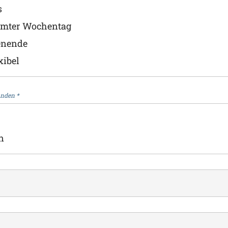
s
mmter Wochentag
nende
xibel
anden
*
n