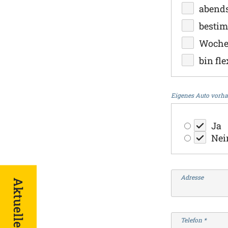
abend
besti
Woche
bin fle
Eigenes Auto vorh
Ja
Nei
Adresse
Aktuelles
Telefon
*