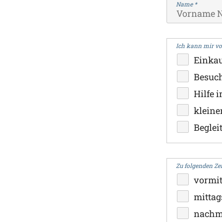
Name
*
Ich kann mir vo
Einka
Besuc
Hilfe 
kleine
Beglei
Zu folgenden Ze
vormit
mittag
nachm