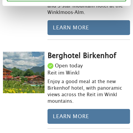
and 3-star mountain hotel at the
Winklmoos-Alm.
LEARN MORE
Berghotel Birkenhof
Lea
Open today
Reit im Winkl
Enjoy a good meal at the new
Birkenhof hotel, with panoramic
views across the Reit im Winkl
mountains.
LEARN MORE