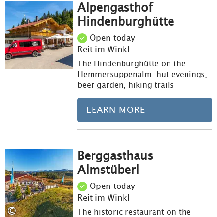
Alpengasthof
Lea
Hindenburghütte
Open today
Reit im Winkl
The Hindenburghütte on the
Hemmersuppenalm: hut evenings,
beer garden, hiking trails
LEARN MORE
Berggasthaus
Lea
Almstüberl
Open today
Reit im Winkl
©
The historic restaurant on the