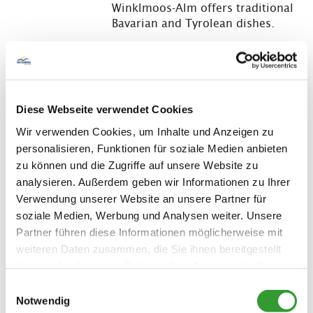
Winklmoos-Alm offers traditional
Bavarian and Tyrolean dishes.
LEARN MORE
Diese Webseite verwendet Cookies
Panorama-Wirtshaus
Lea
Wir verwenden Cookies, um Inhalte und Anzeigen zu
Dürrnbachhorn
personalisieren, Funktionen für soziale Medien anbieten
zu können und die Zugriffe auf unsere Website zu
Open today
analysieren. Außerdem geben wir Informationen zu Ihrer
Reit im Winkl
Verwendung unserer Website an unsere Partner für
©
Take the nostalgic chairlift from
soziale Medien, Werbung und Analysen weiter. Unsere
Winklmoos-Alm up to the
Partner führen diese Informationen möglicherweise mit
restaurant Dürrnbachhorn.
weiteren Daten zusammen, die Sie ihnen bereitgestellt
haben oder die sie im Rahmen Ihrer Nutzung der Dienste
LEARN MORE
gesammelt haben.
Einwilligungsauswahl
Notwendig