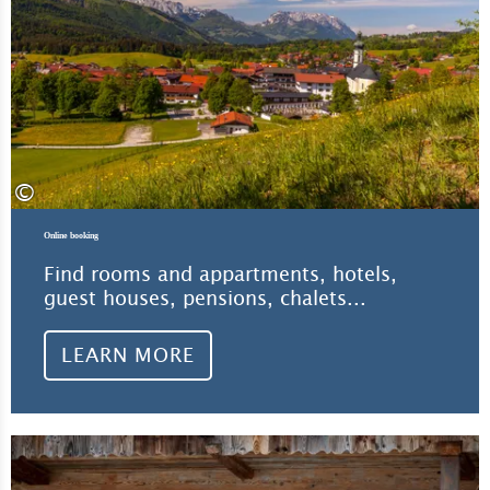
©
Online booking
Find rooms and appartments, hotels,
guest houses, pensions, chalets...
LEARN MORE
Lea