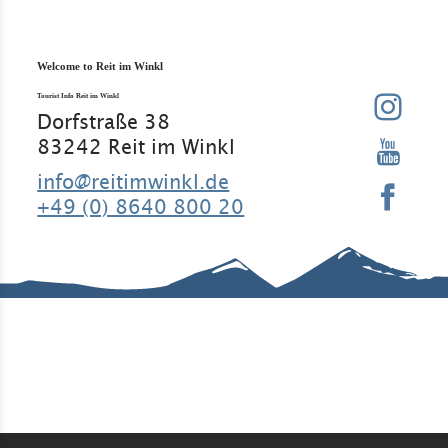
Welcome to Reit im Winkl
Tourist Info Reit im Winkl
Dorfstraße 38
83242 Reit im Winkl
info@reitimwinkl.de
+49 (0) 8640 800 20
Good to know
Contact
Legal Notice
Legal
Information
Requirement
Regular
Data
s
guests
protection