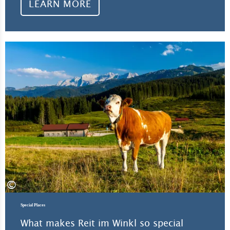
LEARN MORE
Lea
©
Special Places
What makes Reit im Winkl so special