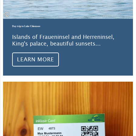
©
Day trip to Lake Chiemsee
Islands of Fraueninsel and Herreninsel,
King's palace, beautiful sunsets...
LEARN MORE
Lea