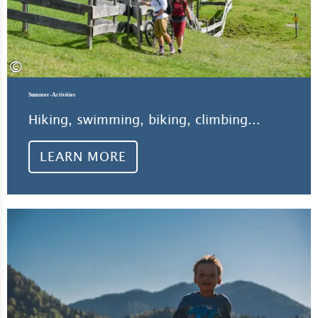
©
Summer-Activities
Hiking, swimming, biking, climbing...
LEARN MORE
Lea