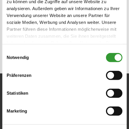
Getting ready for summer fun
zu können und die Zugriffe auf unsere Website zu
analysieren. Außerdem geben wir Informationen zu Ihrer
Verwendung unserer Website an unsere Partner für
Check out more videos about
Reit im
soziale Medien, Werbung und Analysen weiter. Unsere
Partner führen diese Informationen möglicherweise mit
Winkl on our YouTube channel
↗
.
weiteren Daten zusammen, die Sie ihnen bereitgestellt
In case of problems accept all cookies.
haben oder die sie im Rahmen Ihrer Nutzung der Dienste
gesammelt haben.
Einwilligungsauswahl
Notwendig
Präferenzen
Statistiken
Marketing