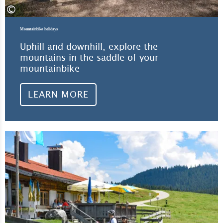
©
Mountainbike holidays
Uphill and downhill, explore the
mountains in the saddle of your
mountainbike
LEARN MORE
Lea