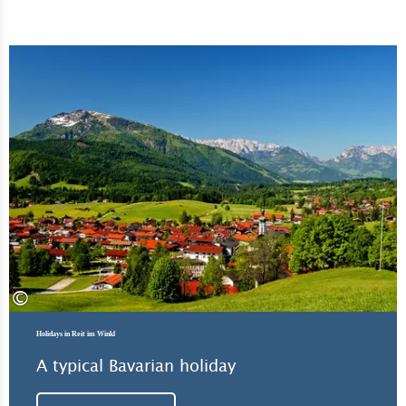
Lea
©
Holidays in Reit im Winkl
A typical Bavarian holiday