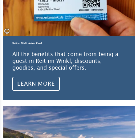
©
Reit im Winkl inklusiv Card
All the benefits that come from being a
guest in Reit im Winkl, discounts,
goodies, and special offers.
LEARN MORE
Lea