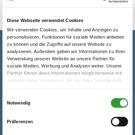
Diese Webseite verwendet Cookies
Wir verwenden Cookies, um Inhalte und Anzeigen zu
personalisieren, Funktionen für soziale Medien anbieten
zu können und die Zugriffe auf unsere Website zu
Contact details
analysieren. Außerdem geben wir Informationen zu Ihrer
Verwendung unserer Website an unsere Partner für
Address
meine Volksbank
soziale Medien, Werbung und Analysen weiter. Unsere
Raiffeisenbank eG
Partner führen diese Informationen möglicherweise mit
Weitseestraße 8
weiteren Daten zusammen, die Sie ihnen bereitgestellt
haben oder die sie im Rahmen Ihrer Nutzung der Dienste
83242 Reit im Winkl
gesammelt haben.
Einwilligungsauswahl
Phone
+49 8640 80990
Notwendig
Email
info@vb-rb.de
Präferenzen