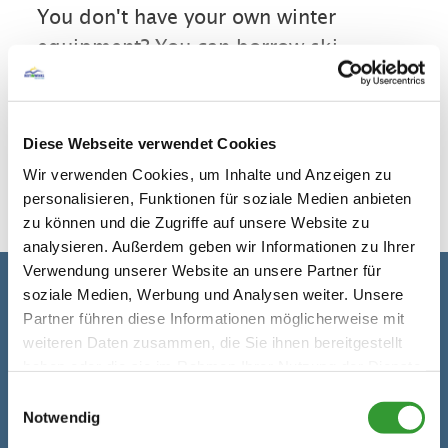
You don't have your own winter
equipment? You can borrow ski,
snowboards and cross-country skis at
"Hausberg Snowsport".
Diese Webseite verwendet Cookies
read more
Wir verwenden Cookies, um Inhalte und Anzeigen zu
personalisieren, Funktionen für soziale Medien anbieten
zu können und die Zugriffe auf unsere Website zu
analysieren. Außerdem geben wir Informationen zu Ihrer
Verwendung unserer Website an unsere Partner für
soziale Medien, Werbung und Analysen weiter. Unsere
Contact details
Partner führen diese Informationen möglicherweise mit
weiteren Daten zusammen, die Sie ihnen bereitgestellt
Address
Hausberg Snowsport
haben oder die sie im Rahmen Ihrer Nutzung der Dienste
Tiroler Straße 3
gesammelt haben.
Einwilligungsauswahl
83242 Reit im Winkl
Notwendig