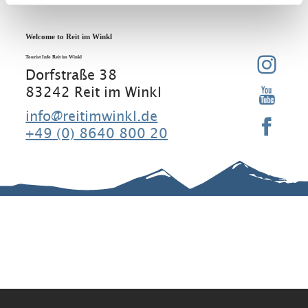
Welcome to Reit im Winkl
Tourist Info Reit im Winkl
Dorfstraße 38
83242 Reit im Winkl
info@reitimwinkl.de
+49 (0) 8640 800 20
Good to know
Contact
Legal Notice
Legal
Information
Requirement
Regular
Data
s
guests
protection