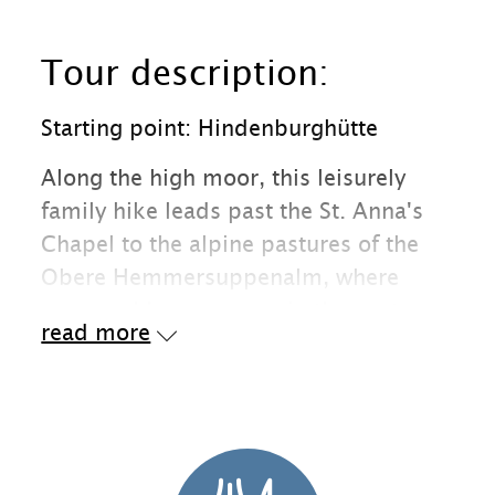
Tour description:
Starting point: Hindenburghütte
Along the high moor, this leisurely
family hike leads past the St. Anna's
Chapel to the alpine pastures of the
Obere Hemmersuppenalm, where
cows and horses graze in the pasture.
read more
Enjoy with your family the peace and
quiet with beautiful locations and
great views of the surrounding
mountains of the Chiemgau, in one of
the most beautiful hiking areas in our