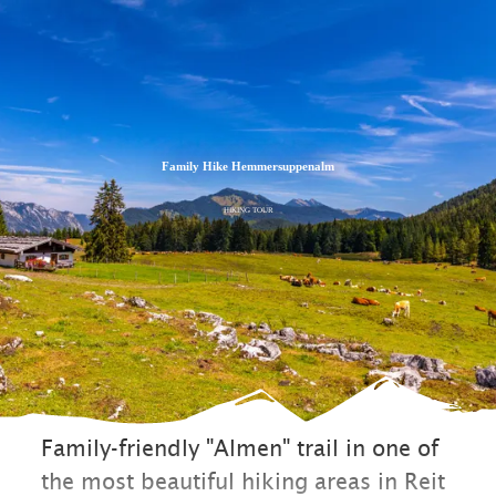
Zum
Zur
Zum
Inhalt
Suche
Footer
Family Hike Hemmersuppenalm
HIKING TOUR
Family-friendly "Almen" trail in one of
the most beautiful hiking areas in Reit