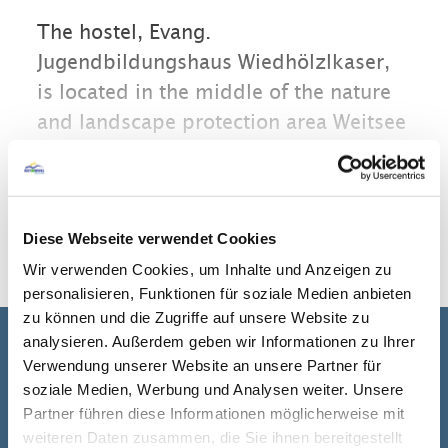
The hostel, Evang.
Jugendbildungshaus Wiedhölzlkaser,
is located in the middle of the nature
and landscape protection area Weitsee
in the Chiemgau Alps (approx. 850 m
above sea level) near Reit im Winkl /
read more
Seegatterl.
Diese Webseite verwendet Cookies
You can easily reach Reit im Winkl and
Wir verwenden Cookies, um Inhalte und Anzeigen zu
Ruhpolding on well-developed bike
personalisieren, Funktionen für soziale Medien anbieten
paths.
zu können und die Zugriffe auf unsere Website zu
analysieren. Außerdem geben wir Informationen zu Ihrer
In winter, the Winklmoos-Alm /
Contact details
Verwendung unserer Website an unsere Partner für
Steinplatte ski area offers a wide range
soziale Medien, Werbung und Analysen weiter. Unsere
Address
Evang.
Partner führen diese Informationen möglicherweise mit
of ski and snowboard slopes as well as
weiteren Daten zusammen, die Sie ihnen bereitgestellt
Jugendbildungshaus