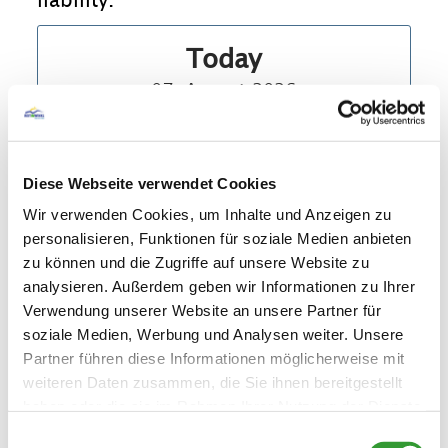
Today
07. August 2026
Diese Webseite verwendet Cookies
Open
Wir verwenden Cookies, um Inhalte und Anzeigen zu
personalisieren, Funktionen für soziale Medien anbieten
zu können und die Zugriffe auf unsere Website zu
Today
analysieren. Außerdem geben wir Informationen zu Ihrer
Open
07. August 2026
Verwendung unserer Website an unsere Partner für
Tomorrow
soziale Medien, Werbung und Analysen weiter. Unsere
Open
08. August 2026
Partner führen diese Informationen möglicherweise mit
weiteren Daten zusammen, die Sie ihnen bereitgestellt
The day after tomorrow
haben oder die sie im Rahmen Ihrer Nutzung der Dienste
Open
09. August 2026
gesammelt haben.
Einwilligungsauswahl