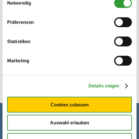
Monday
Notwendig
Open
10. August 2026
Tuesday
Präferenzen
Open
11. August 2026
Wednesday
Statistiken
Open
12. August 2026
Thursday
Marketing
Open
13. August 2026
Details zeigen
Cookies zulassen
Contact details
Auswahl erlauben
Address
Dandl-Alm