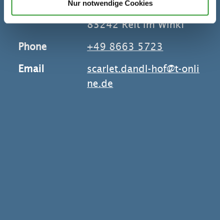
Nur notwendige Cookies
Röthelmoos-Alm
83242 Reit im Winkl
Phone
+49 8663 5723
Email
scarlet.dandl-hof@t-onli
ne.de