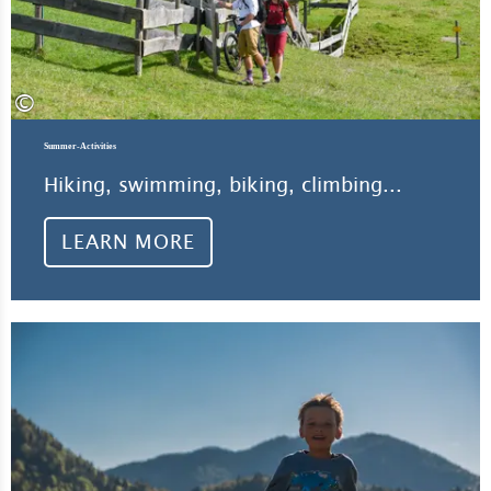
©
Summer-Activities
Hiking, swimming, biking, climbing...
LEARN MORE
Lea