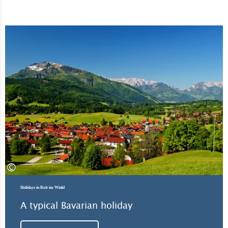
Lea
©
Holidays in Reit im Winkl
A typical Bavarian holiday