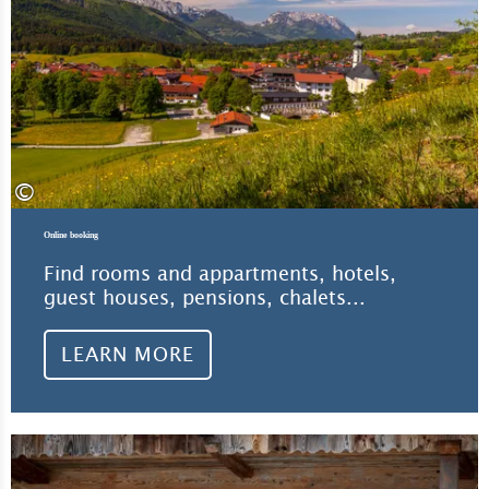
©
Online booking
Find rooms and appartments, hotels,
guest houses, pensions, chalets...
LEARN MORE
Lea