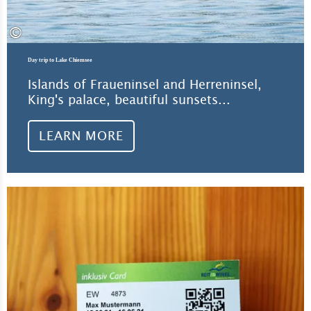
©
Day trip to Lake Chiemsee
Islands of Fraueninsel and Herreninsel,
King's palace, beautiful sunsets...
LEARN MORE
Lea