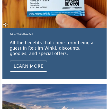
©
Reit im Winkl inklusiv Card
All the benefits that come from being a
guest in Reit im Winkl, discounts,
goodies, and special offers.
LEARN MORE
Lea