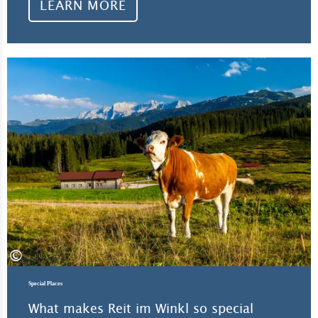
LEARN MORE
Lea
©
Special Places
What makes Reit im Winkl so special