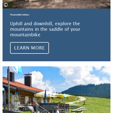
©
Mountainbike holidays
Uphill and downhill, explore the
mountains in the saddle of your
mountainbike
LEARN MORE
Lea