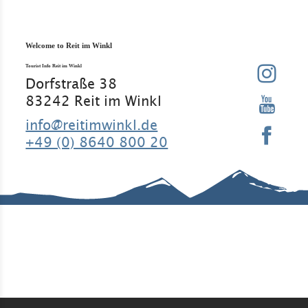
Welcome to Reit im Winkl
Tourist Info Reit im Winkl
Dorfstraße 38
83242 Reit im Winkl
info@reitimwinkl.de
+49 (0) 8640 800 20
Good to know
Contact
Legal Notice
Legal
Information
Requirement
Regular
Data
s
guests
protection