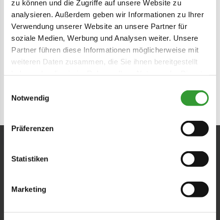
Getting ready for summer fun
zu können und die Zugriffe auf unsere Website zu
analysieren. Außerdem geben wir Informationen zu Ihrer
Verwendung unserer Website an unsere Partner für
Check out more videos about
Reit im
soziale Medien, Werbung und Analysen weiter. Unsere
Partner führen diese Informationen möglicherweise mit
Winkl on our YouTube channel
↗
.
weiteren Daten zusammen, die Sie ihnen bereitgestellt
In case of problems accept all cookies.
haben oder die sie im Rahmen Ihrer Nutzung der Dienste
gesammelt haben.
Einwilligungsauswahl
Notwendig
Präferenzen
Statistiken
Marketing